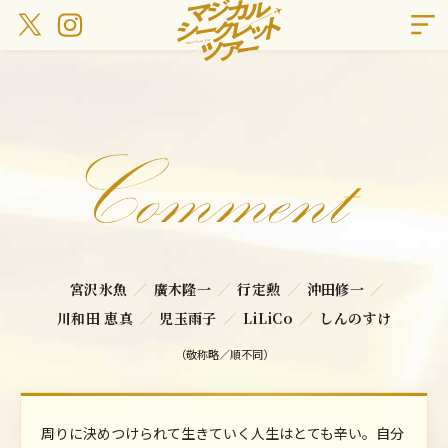
宮沢氷魚
廣木隆一
行定勲
沖田修一
川和田 恵真
児玉雨子
LiLiCo
しんのすけ
（敬称略／順不同）
周りに決めつけられて生きていく人生はとても辛い。自分