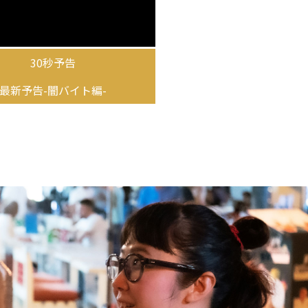
30秒予告
最新予告-闇バイト編-