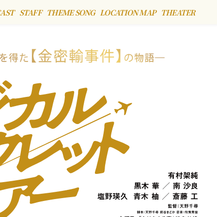
AST
STAFF
THEME SONG
LOCATION MAP
THEATER