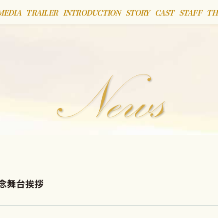
MEDIA
TRAILER
INTRODUCTION
STORY
CAST
STAFF
TH
記念舞台挨拶