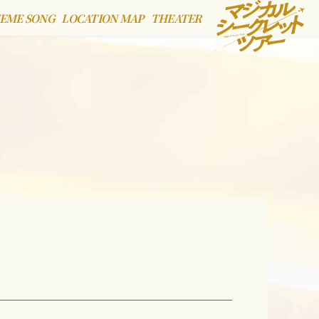
EME SONG
LOCATION MAP
THEATER