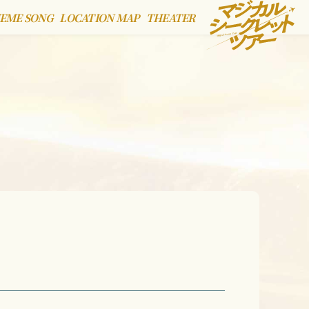
EME SONG
LOCATION MAP
THEATER