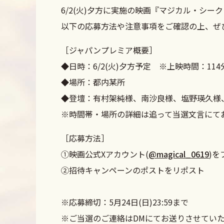
6/2(火)夕方に実施の映画『マジカル・シー
以下の応募方法や注意事項をご確認の上、ぜ
［ジャパンプレミア概要］
◆日時：6/2(火)夕方予定 ※上映時間：114
◆場所：都内某所
◆登壇：有村架純様、南沙良様、塩野瑛久様
※時間帯・場所の詳細は追って当選文言にて
［応募方法］
①映画公式Xアカウント(
@magical_0619
)を
②招待キャンペーンのポストをリポスト
※応募締切：5月24日(日)23:59まで
※ご当選のご連絡はDMにてお送りさせてい